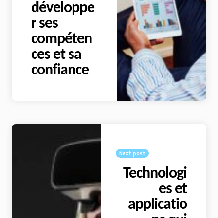
développe
r ses
compéten
ces et sa
confiance
Next post
Technologi
es et
applicatio